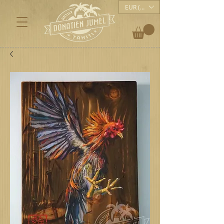
EUR (€)