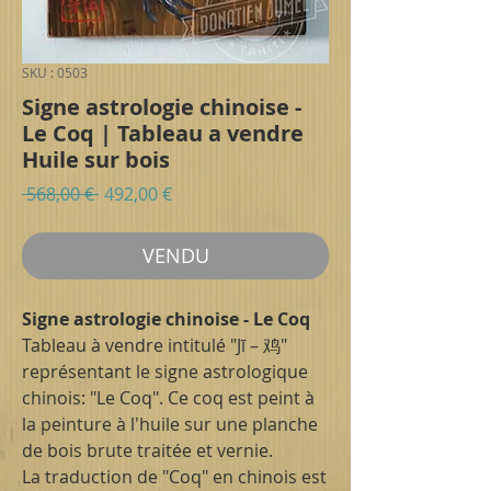
SKU : 0503
Signe astrologie chinoise -
Le Coq | Tableau a vendre
Huile sur bois
Prix
Prix
 568,00 € 
492,00 €
original
promotionnel
VENDU
Signe astrologie chinoise - Le Coq
Tableau à vendre intitulé "Jī – 鸡"
représentant le signe astrologique
chinois: "Le Coq". Ce coq est peint à
la peinture à l'huile sur une planche
de bois brute traitée et vernie.
La traduction de "Coq" en chinois est