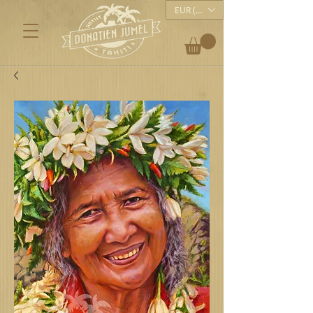
EUR (€)