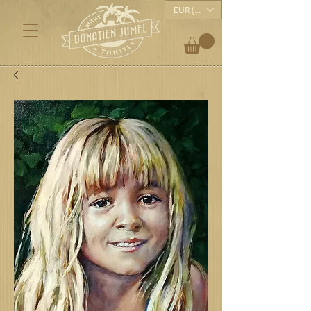
EUR (€)