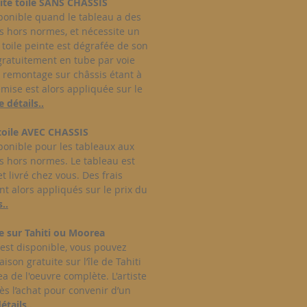
uite toile SANS CHASSIS
sponible quand le tableau a des
 hors normes, et nécessite un
a toile peinte est dégrafée de son
gratuitement en tube par voie
e remontage sur châssis étant à
emise est alors appliquée sur le
e détails..
toile AVEC CHASSIS
sponible pour les tableaux aux
 hors normes. Le tableau est
 livré chez vous. Des frais
t alors appliqués sur le prix du
..
te sur Tahiti ou Moorea
est disponible, vous pouvez
aison gratuite sur l’île de Tahiti
 de l'oeuvre complète. L'artiste
ès l’achat pour convenir d’un
étails..