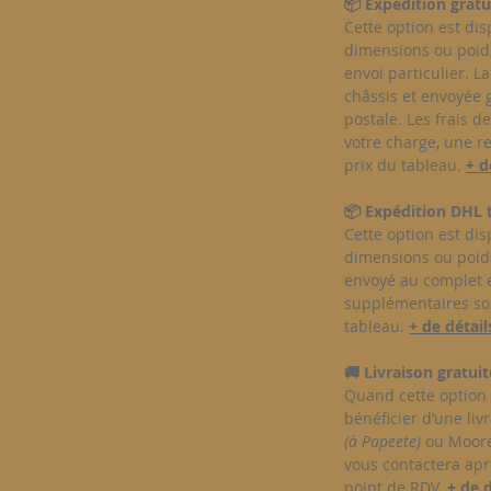
📦 Expédition grat
Cette option est di
dimensions ou poids
envoi particulier. L
châssis et envoyée 
postale. Les frais d
votre charge, une r
prix du tableau.
+ d
📦 Expédition DHL 
Cette option est di
dimensions ou poids
envoyé au complet et
supplémentaires son
tableau.
+ de détails
🚚 Livraison gratui
Quand cette option 
bénéficier d’une livr
(à Papeete)
ou Moorea
vous contactera apr
point de RDV.
+ de d