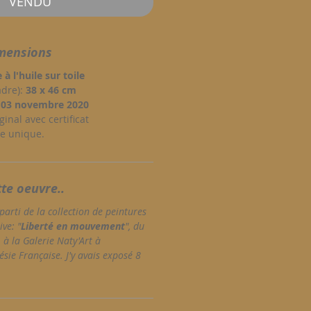
VENDU
mensions
 à l'huile sur toile
adre):
38 x 46 cm
:
03 novembre 2020
ginal avec certificat
re unique.
tte oeuvre..
parti de la collection de peintures
ive: "
Liberté en mouvement
", du
à la Galerie Naty'Art à
ésie Française. J'y avais exposé 8