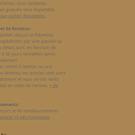
tination. Sous certaines
son gratuite sera disponible.
que option disponible..
et de livraison:
xpédiés depuis la Polynésie
expéditions par voie postale ou
s délais sont, en fonction de
 3 à 30 jours ouvrables après
paiement.
n retrait à l'atelier ou une
 ou Moorea, vos articles sont alors
atement et vous seront remis
tés et celles de l'artiste.
+ de
sements:
retours et de remboursements
article 10 des Conditions
.