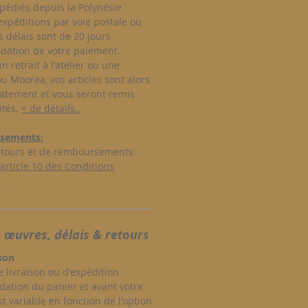
xpédiés depuis la Polynésie
expéditions par voie postale ou
s délais sont de 20 jours
idation de votre paiement.
n retrait à l'atelier ou une
 ou Moorea, vos articles sont alors
atement et vous seront remis
ités.
+ de détails..
sements:
retours et de remboursements
article 10 des Conditions
.
 œuvres, délais & retours
ison
 livraison ou d'expédition
idation du panier et avant votre
st variable en fonction de l'option