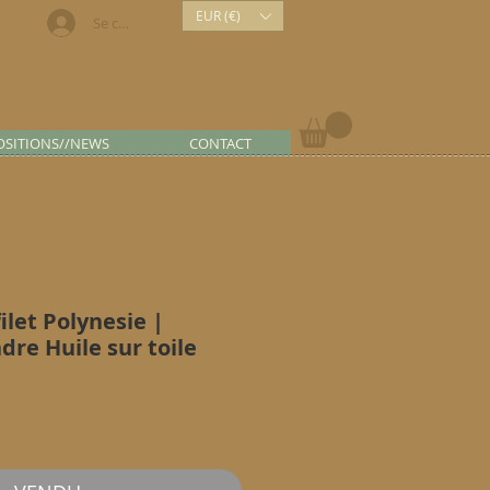
EUR (€)
Se connecter
OSITIONS//NEWS
CONTACT
ilet Polynesie |
dre Huile sur toile