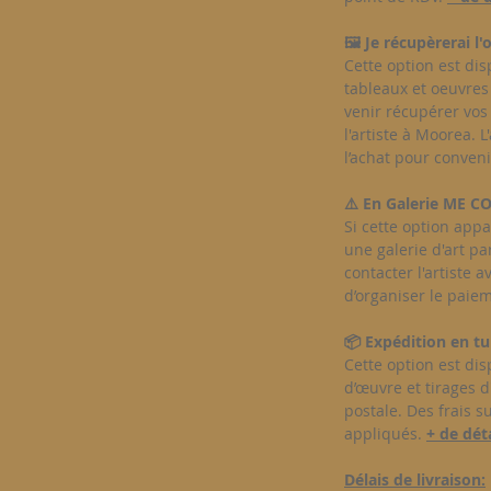
🖼️ Je récupèrerai l'
Cette option est di
tableaux et oeuvres 
venir récupérer vos 
l'artiste à Moorea. 
l’achat pour conven
⚠️ En Galerie ME 
Si cette option appa
une galerie d'art par
contacter l'artiste a
d’organiser le paiem
📦 Expédition en tu
Cette option est di
d’œuvre et tirages d
postale. Des frais 
appliqués.
+ de déta
Délais de livraison: