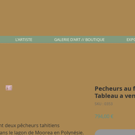
L'ARTISTE
GALERIE D'ART // BOUTIQUE
EXP
Pecheurs au f
Tableau a ven
SKU : 0353
Prix
794,00 €
nt deux pêcheurs tahitiens
dans le lagon de Moorea en Polynésie.