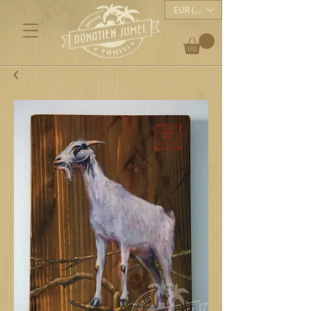
EUR (€)