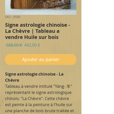
SKU : 0500
Signe astrologie chinoise -
La Chèvre | Tableau a
vendre Huile sur bois
Prix
Prix
 568,00 € 
492,00 €
original
promotionnel
Ajouter au panier
Signe astrologie chinoise - La
Chèvre
Tableau à vendre intitulé "Yáng- 羊"
représentant le signe astrologique
chinois: "La Chèvre". Cette chèvre
est peinte à la peinture à l'huile sur
une planche de bois brute traitée et